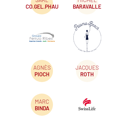
CO.GEL.PHAU
BARAVALLE
AGNÈS
JACQUES
PIOCH
ROTH
MARC
BINDA