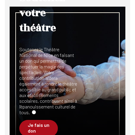
votre
théâtre
Soutenez le Théâtre
National de Nice en faisant
un don qui permettra de
perpétuer la magie des
spectacles. Votre
contribution aidera
également à rendre le théâtre
accessible au grand public et
aux établissements
scolaires, contribuant ainsi à
l'épanouissement culturel de
tous.
Je fais un
don