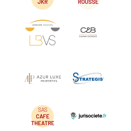
JKR
ROUSSE
SAS
CAFE
THEATRE