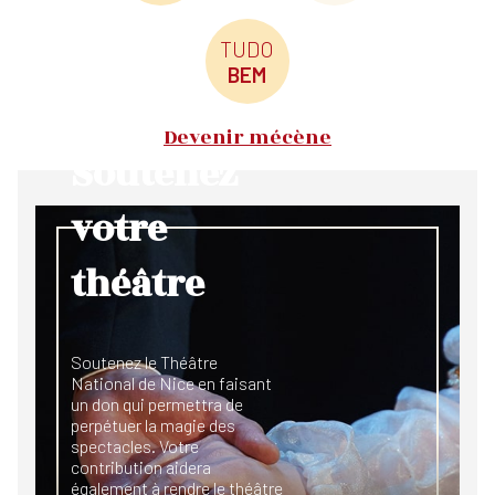
TUDO
BEM
Devenir mécène
Soutenez
votre
théâtre
Soutenez le Théâtre
National de Nice en faisant
un don qui permettra de
perpétuer la magie des
spectacles. Votre
contribution aidera
également à rendre le théâtre