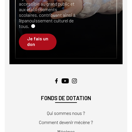
accessible au grand public et
aux établissements
scolaires, contribuant ainsi à
l'épanouissement culturel de
tous.
Je fais un
don
FONDS DE DOTATION
Qui sommes nous ?
Comment devenir mécène ?
Mécènes