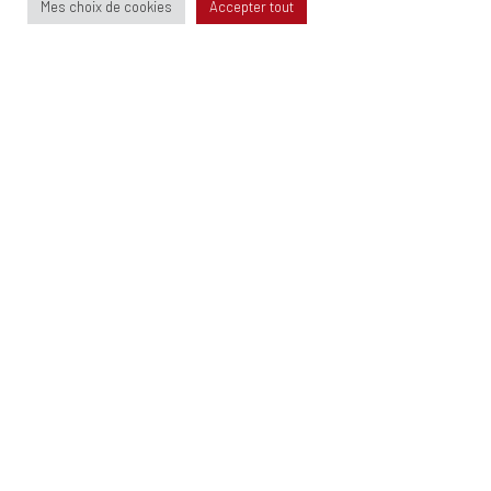
Mes choix de cookies
Accepter tout
FONDS DE DOTATION
Qui sommes nous ?
Comment devenir mécène ?
Mécènes
CONTACT