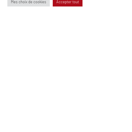
Mes choix de cookies
Accepter tout
FONDS DE DOTATION
Qui sommes nous ?
Comment devenir mécène ?
Mécènes
CONTACT