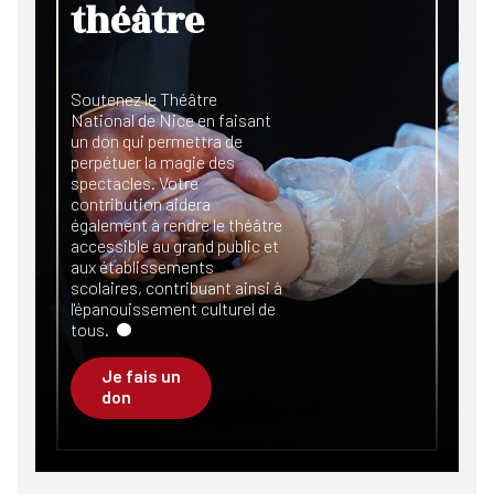
théâtre
Soutenez le Théâtre
National de Nice en faisant
un don qui permettra de
perpétuer la magie des
spectacles. Votre
contribution aidera
également à rendre le théâtre
accessible au grand public et
aux établissements
scolaires, contribuant ainsi à
l'épanouissement culturel de
tous.
Je fais un
don