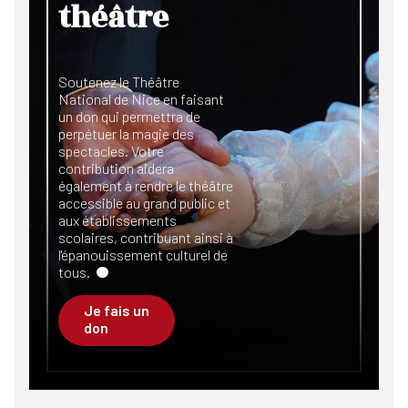
théâtre
Soutenez le Théâtre
National de Nice en faisant
un don qui permettra de
perpétuer la magie des
spectacles. Votre
contribution aidera
également à rendre le théâtre
accessible au grand public et
aux établissements
scolaires, contribuant ainsi à
l'épanouissement culturel de
tous.
Je fais un
don