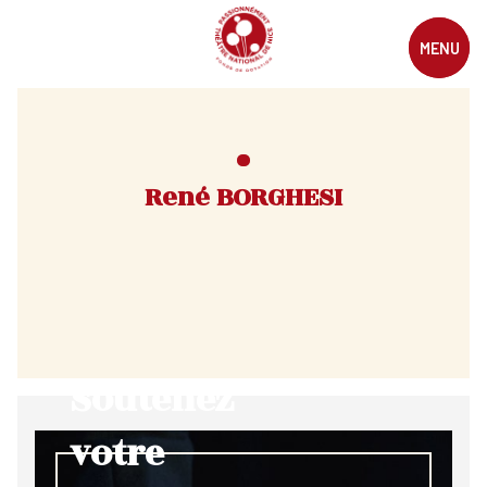
MENU
René BORGHESI
Soutenez
votre