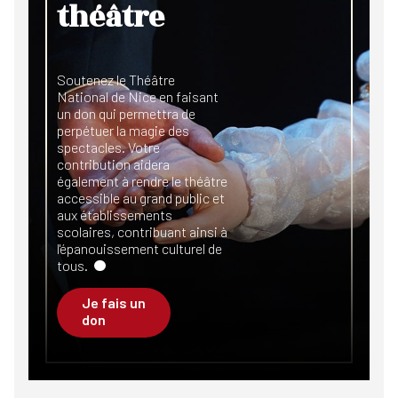
théâtre
Soutenez le Théâtre
National de Nice en faisant
un don qui permettra de
perpétuer la magie des
spectacles. Votre
contribution aidera
également à rendre le théâtre
accessible au grand public et
aux établissements
scolaires, contribuant ainsi à
l'épanouissement culturel de
tous.
Je fais un
don