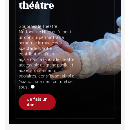
théâtre
Soutenez le Théâtre
National de Nice en faisant
un don qui permettra de
perpétuer la magie des
spectacles. Votre
contribution aidera
également à rendre le théâtre
accessible au grand public et
aux établissements
scolaires, contribuant ainsi à
l'épanouissement culturel de
tous.
Je fais un
don