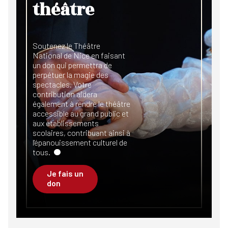
théâtre
Soutenez le Théâtre
National de Nice en faisant
un don qui permettra de
perpétuer la magie des
spectacles. Votre
contribution aidera
également à rendre le théâtre
accessible au grand public et
aux établissements
scolaires, contribuant ainsi à
l'épanouissement culturel de
tous.
Je fais un
don