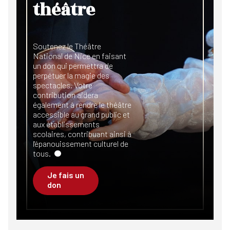
théâtre
Soutenez le Théâtre
National de Nice en faisant
un don qui permettra de
perpétuer la magie des
spectacles. Votre
contribution aidera
également à rendre le théâtre
accessible au grand public et
aux établissements
scolaires, contribuant ainsi à
l'épanouissement culturel de
tous.
Je fais un
don