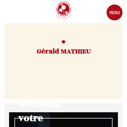
MENU
Gérald MATHIEU
Soutenez
votre