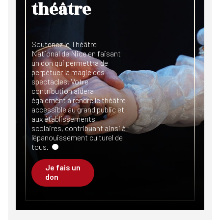
théâtre
Soutenez le Théâtre
National de Nice en faisant
un don qui permettra de
perpétuer la magie des
spectacles. Votre
contribution aidera
également à rendre le théâtre
accessible au grand public et
aux établissements
scolaires, contribuant ainsi à
l'épanouissement culturel de
tous.
Je fais un
don